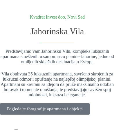
Kvadrat Invest doo, Novi Sad
Jahorinska Vila
Predstavljamo vam Jahorinsku Vilu, kompleks luksuznih
apartmana smeštenih u samom srcu planine Jahorine, jedne od
omiljenih skijaških destinacija u Evropi.
Vila obuhvata 35 luksuznih apartmana, savršeno skrojenih za
luksuzni odmor i opuštanje na najlepšoj olimpijskoj planini.
Apartmani su kreirani sa idejom da pruže maksimalno udoban
boravak i momente opuštanja, te predstavljaju savršen spoj
udobnosti, luksuza i elegancije.
Pogledajte fotografije apartmana i objekta