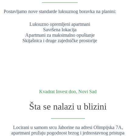
Postavljamo nove standarde luksuznog boravka na planini:
Luksuzno opremljeni apartmani
Savršena lokacija
Apartmani za maksimalno opuštanje
Skijašnica i druge zajedničke prostorije
Kvadrat Invest doo, Novi Sad
Šta se nalazi u blizini
Locirani u samom srcu Jahorine na adresi Olimpijska 7A,
apartmani pružaju pogodnost brzog i jednostavnog pristupa