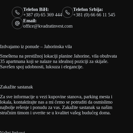
Telefon BiH:
Telefon Srbija:
+387 (0) 65 369 444
+381 (0) 66 66 11 545
Email:
office@kvadratinvest.com
Izdvajamo iz ponude – Jahorinska vila
Smeštena na prestižnoj lokaciji planine Jahorine, vila obuhvata
35 apartmana koji se nalaze na idealnoj poziciji za skijaše.
Savršen spoj udobnosti, luksuza i elegancije.
Zakažite sastanak
Za sve informacije u vezi kupovine stanova, parking mesta i
lokala, kontaktirajte nas a mi ćemo se potruditi da osmislimo
najbolje rešenje i ponudu za vas. Zakažite sastanak sa našim
stručnim timom i uverite se u kvalitet vašeg budućeg doma.
Važni linkovi