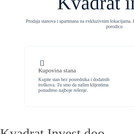
Kvadrat i
Prodaja stanova i apartmana na exkluzivnim lokacijama. P
porodicu
Kupovina stana
Kupite stan bez posrednika i dodatnih
troškova. Tu smo da našim klijentima
ponudimo najboje rešenje.
Kvadrat Invest doo